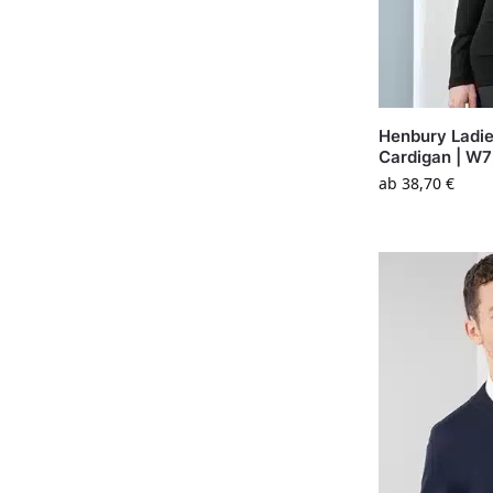
Henbury Ladie
Cardigan | W
ab
38,70
€