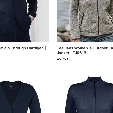
x Zip Through Cardigan |
Tee Jays Women´s Outdoor Fl
Jacket | TJ9616
46,75
€