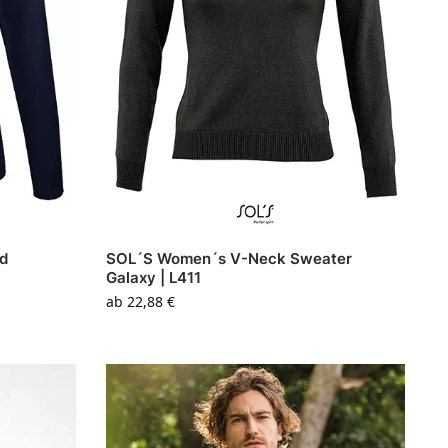
ed
SOL´S Women´s V-Neck Sweater
Galaxy | L411
ab
22,88
€