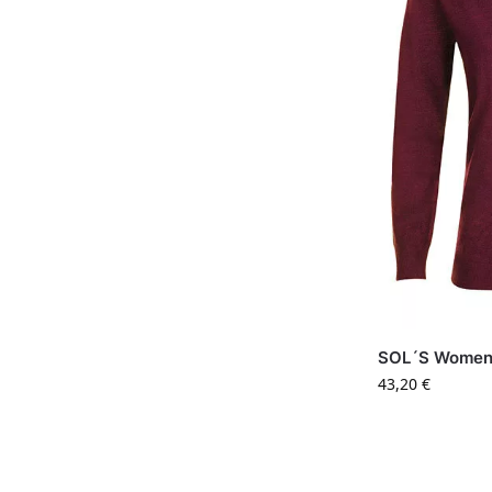
SOL´S Women´
43,20
€