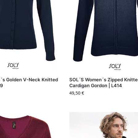
s Golden V-Neck Knitted
SOL´S Women´s Zipped Knitt
19
Cardigan Gordon | L414
49,50
€