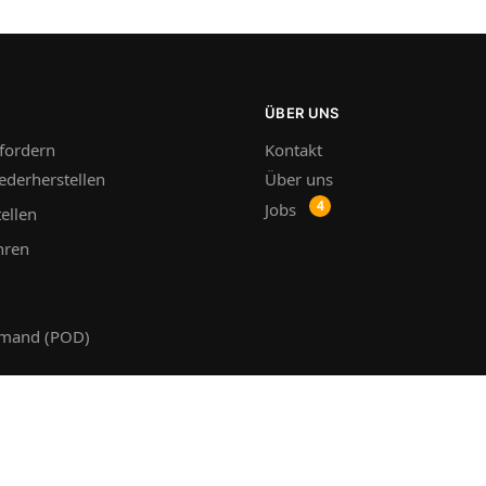
ÜBER UNS
fordern
Kontakt
ederherstellen
Über uns
Jobs
ellen
hren
emand (POD)