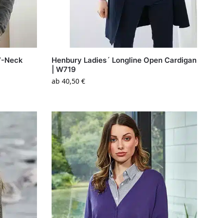
V-Neck
Henbury Ladies´ Longline Open Cardigan
| W719
ab
40,50
€