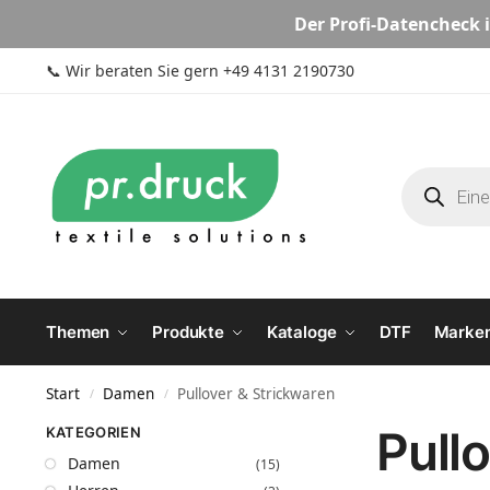
Der
Profi-Datencheck
i
📞
Wir beraten Sie gern +49 4131 2190730
Themen
Produkte
Kataloge
DTF
Marke
Start
Damen
Pullover & Strickwaren
/
/
Pull
KATEGORIEN
Damen
(15)