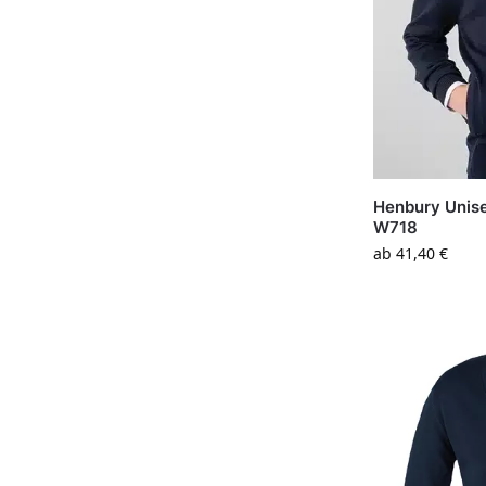
Henbury Unise
W718
ab
41,40
€