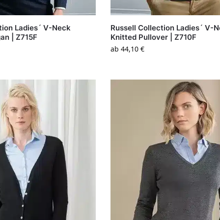
ction Ladies´ V-Neck
Russell Collection Ladies´ V-
gan | Z715F
Knitted Pullover | Z710F
ab
44,10
€