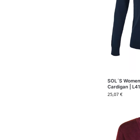
SOL´S Women´
Cardigan | L4
25,07
€