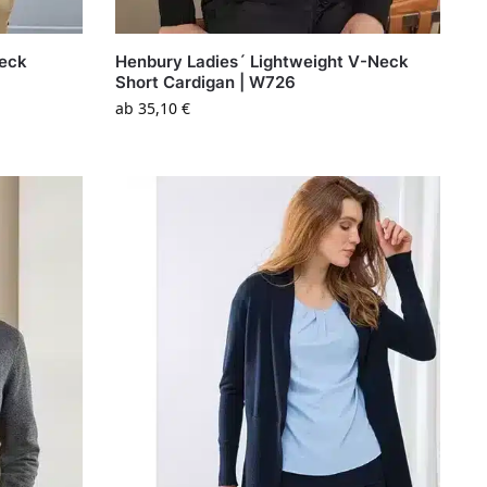
Neck
Henbury Ladies´ Lightweight V-Neck
Short Cardigan | W726
ab
35,10
€