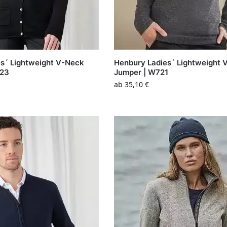
s´ Lightweight V-Neck
Henbury Ladies´ Lightweight 
723
Jumper | W721
ab
35,10
€