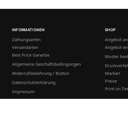
INFORMATIONEN
SHOP
Zahlungsarten
Angebot an
Versandarten
Angebot wi
Best Price Garantie
Muster best
Allgemeine Geschäftsbedingungen
Druckverfa
Widerrufsbelehrung / Button
Marken
Preise
Datenschutzerklärung
Print on D
Impressum