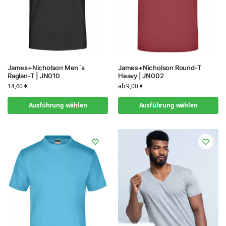
James+Nicholson Men´s
James+Nicholson Round-T
Raglan-T | JN010
Heavy | JN002
14,40
€
ab
9,00
€
Ausführung wählen
Ausführung wählen