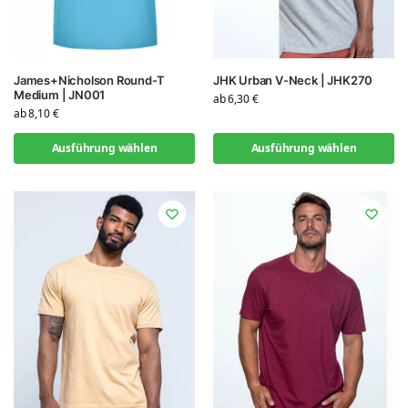
James+Nicholson Round-T
JHK Urban V-Neck | JHK270
Medium | JN001
ab
6,30
€
ab
8,10
€
Ausführung wählen
Ausführung wählen