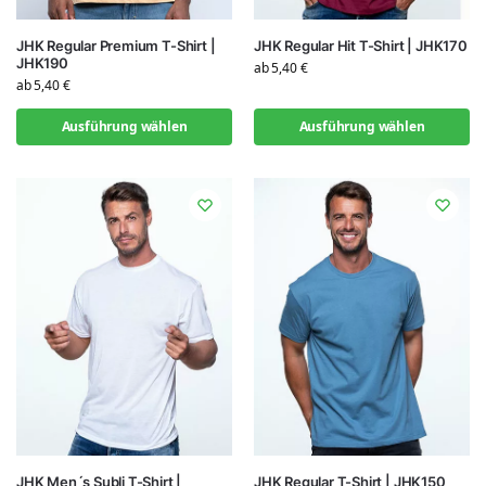
JHK Regular Premium T-Shirt |
JHK Regular Hit T-Shirt | JHK170
JHK190
ab
5,40
€
ab
5,40
€
Ausführung wählen
Ausführung wählen
JHK Men´s Subli T-Shirt |
JHK Regular T-Shirt | JHK150