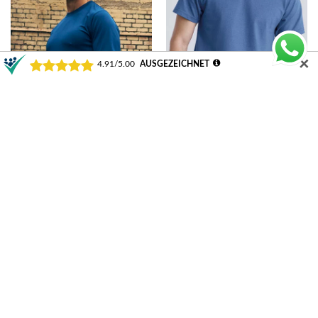
✕
Just Cool Cool T | JC001
Gildan Hammer Adult T-Shirt |
GH000
ab
7,20
€
ab
8,10
€
Ausführung wählen
Ausführung wählen