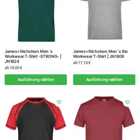
James+Nicholson Men´s
James+Nicholson Men´s Bio
Workwear T-Shirt -STRONG- |
Workwear T-Shirt | JN1808
JN1824
ab
17,10
€
ab
18,00
€
Ausführung wählen
Ausführung wählen