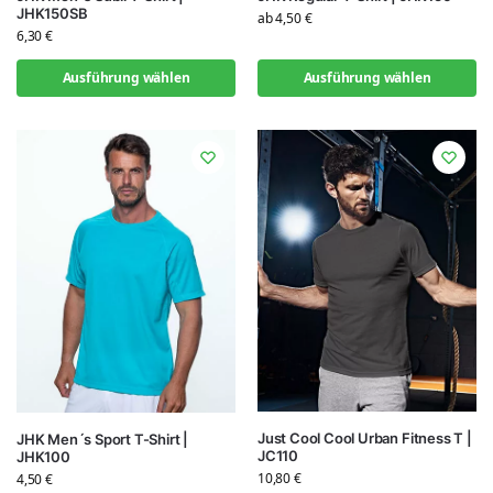
JHK150SB
ab
4,50
€
6,30
€
Ausführung wählen
Ausführung wählen
Just Cool Cool Urban Fitness T |
JHK Men´s Sport T-Shirt |
JC110
JHK100
10,80
€
4,50
€