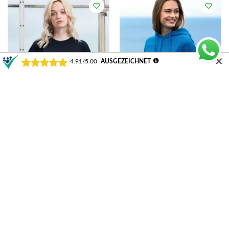
✕
Mantis Women´s Essential T |
Neutral Ladies´ Zip Hoodie |
P02
NE83301
ab
9,00
€
ab
33,79
€
Ausführung wählen
Ausführung wählen