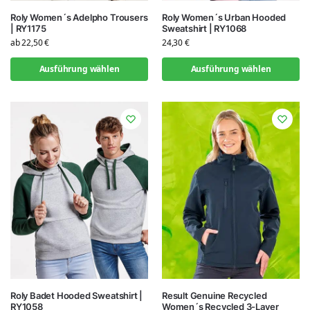
Roly Women´s Adelpho Trousers
Roly Women´s Urban Hooded
| RY1175
Sweatshirt | RY1068
ab
22,50
€
24,30
€
Ausführung wählen
Ausführung wählen
Roly Badet Hooded Sweatshirt |
Result Genuine Recycled
RY1058
Women´s Recycled 3-Layer