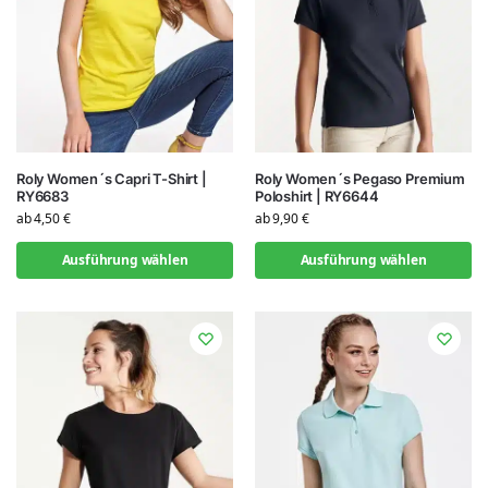
Roly Women´s Capri T-Shirt |
Roly Women´s Pegaso Premium
RY6683
Poloshirt | RY6644
ab
4,50
€
ab
9,90
€
Ausführung wählen
Ausführung wählen