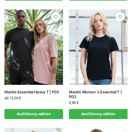
Mantis Essential Heavy T | P03
Mantis Women´s Essential T |
P02
ab
13,50
€
9,90
€
Ausführung wählen
Ausführung wählen