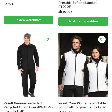
Printable Softshell Jacket |
28,80
€
RT900F
ab
45,90
€
In den Warenkorb
Ausführung wählen
Result Genuine Recycled
Result Core Women´s Printable
Recycled Action Overall With Zip
Soft Shell Bodywarmer | RT232F
Front | RT510