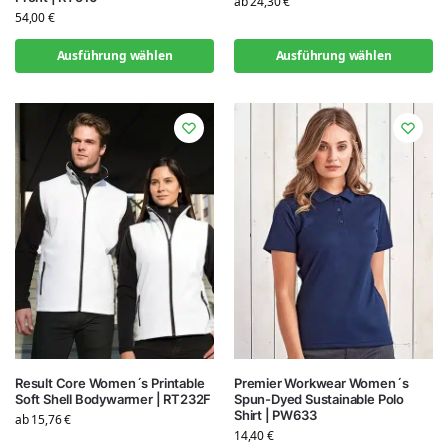
ab
24,30
€
54,00
€
Ausführung wählen
Ausführung wählen
Result Core Women´s Printable
Premier Workwear Women´s
Soft Shell Bodywarmer | RT232F
Spun-Dyed Sustainable Polo
Shirt | PW633
ab
15,76
€
14,40
€