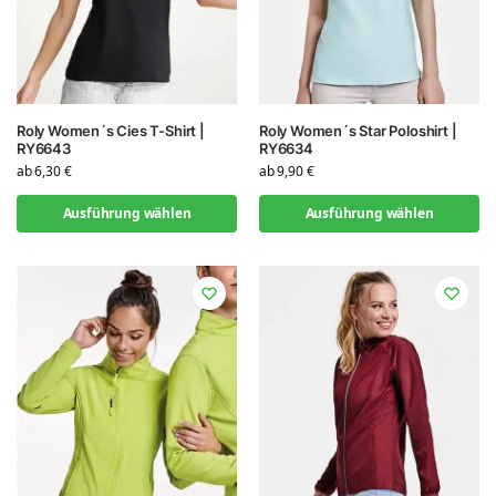
Roly Women´s Cies T-Shirt |
Roly Women´s Star Poloshirt |
RY6643
RY6634
ab
6,30
€
ab
9,90
€
Ausführung wählen
Ausführung wählen