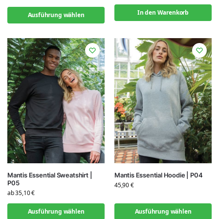
In den Warenkorb
Ausführung wählen
Mantis Essential Sweatshirt |
Mantis Essential Hoodie | P04
P05
45,90
€
ab
35,10
€
Ausführung wählen
Ausführung wählen