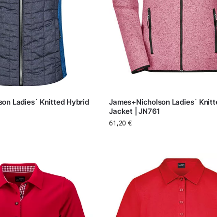
on Ladies´ Knitted Hybrid
James+Nicholson Ladies´ Knitt
Jacket | JN761
61,20
€