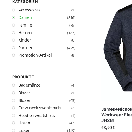
KATEGORIEN
Accessoires
(1)
Damen
(816)
Familie
(79)
Herren
(183)
Kinder
(6)
Partner
(425)
Promotion-Artikel
(8)
PRODUKTE
Bademäntel
(4)
Blazer
(1)
Blusen
(63)
Crew neck sweatshirts
(2)
James+Nichols
Workwear Fle
Hoodie sweatshirts
(1)
JN861
Hosen
(47)
63,90
€
Jacken
(149)