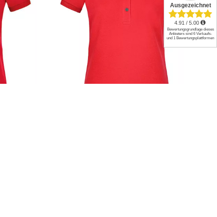
ic Polo
James+Nicholson Ladies´ Pima Polo |
JN707
28,80
€