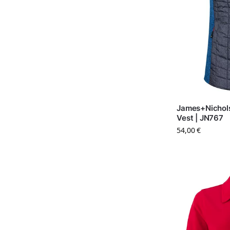
James+Nichols
Vest | JN767
54,00
€