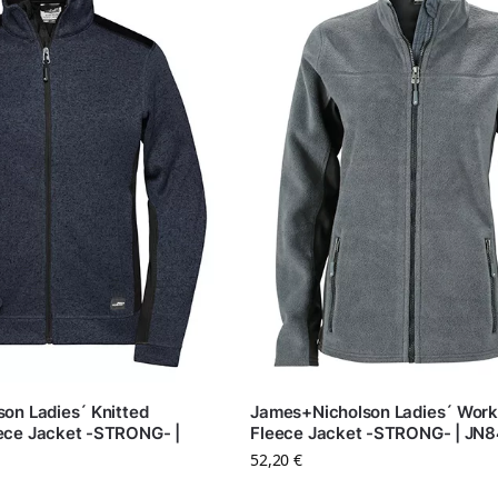
on Ladies´ Knitted
James+Nicholson Ladies´ Wor
ece Jacket -STRONG- |
Fleece Jacket -STRONG- | JN8
52,20
€