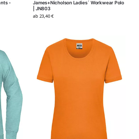
nts -
James+Nicholson Ladies´ Workwear Polo
| JN803
ab
23,40
€