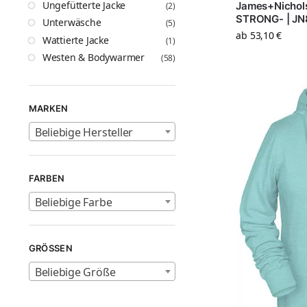
Ungefütterte Jacke
James+Nichol
(2)
STRONG- | JN
Unterwäsche
(5)
ab
53,10
€
Wattierte Jacke
(1)
Westen & Bodywarmer
(58)
MARKEN
Beliebige Hersteller
FARBEN
Beliebige Farbe
GRÖSSEN
Beliebige Größe