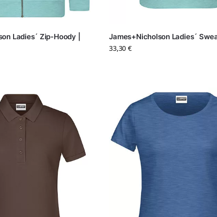
on Ladies´ Zip-Hoody |
James+Nicholson Ladies´ Swea
33,30
€