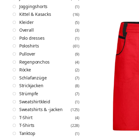
Joggingshorts
(1)
Kittel & Kasacks
(16)
Kleider
(5)
Overall
(3)
Polo dresses
(1)
Poloshirts
(61)
Pullover
(9)
Regenponchos
(4)
Röcke
(2)
Schlafanzüge
(7)
Strickjacken
(8)
Strümpfe
(7)
Sweatshirtkleid
(1)
Sweatshirts & -jacken
(125)
T-Shirt
(4)
T-Shirts
(228)
Tanktop
(1)