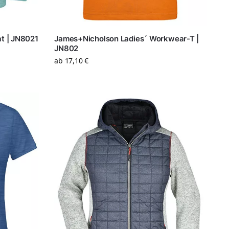
t | JN8021
James+Nicholson Ladies´ Workwear-T |
JN802
ab
17,10
€