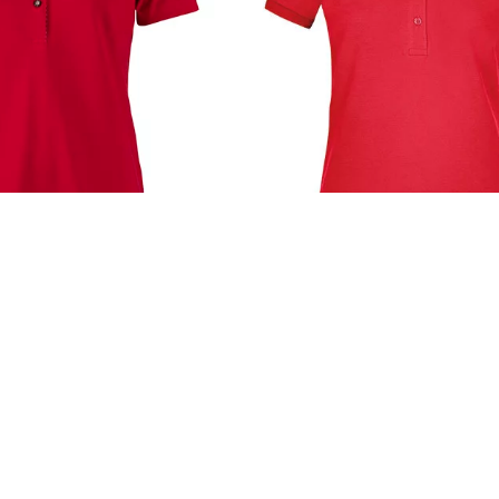
n Ladies´ Traditional Polo
James+Nicholson Ladies´ Elast
Piqué | JN709
26,10
€