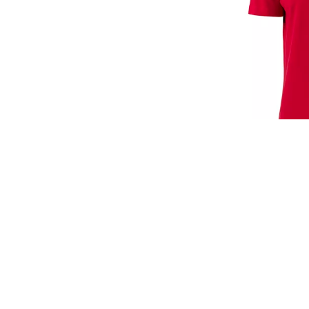
James+Nicholso
| JN715
24,30
€