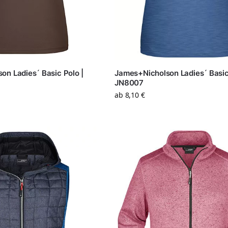
on Ladies´ Basic Polo |
James+Nicholson Ladies´ Basic
JN8007
ab
8,10
€