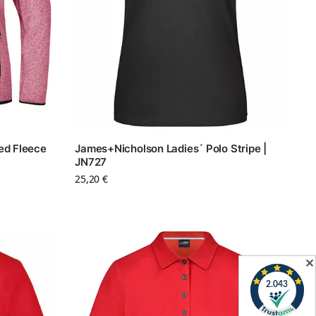
ed Fleece
James+Nicholson Ladies´ Polo Stripe |
JN727
25,20
€
✕