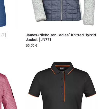
-T |
James+Nicholson Ladies´ Knitted Hybrid
Jacket | JN771
65,70
€