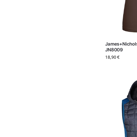
James+Nichols
JN8009
18,90
€