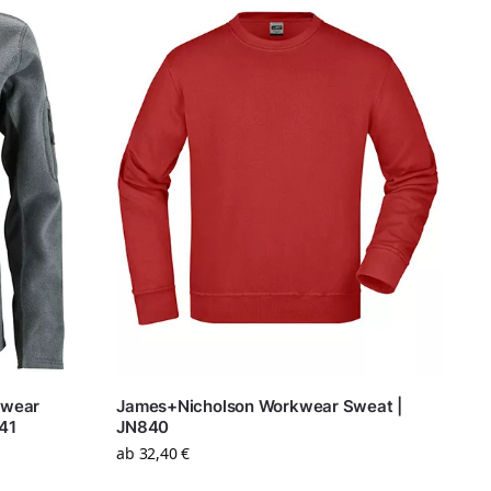
kwear
James+Nicholson Workwear Sweat |
41
JN840
ab
32,40
€