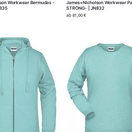
son Workwear Bermudas -
James+Nicholson Workwear Pa
835
STRONG- | JN832
ab
81,00
€