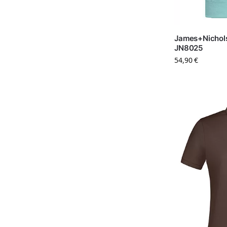
James+Nichols
JN8025
54,90
€