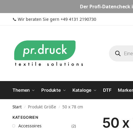
Der
Profi-Datencheck
i
📞
Wir beraten Sie gern +49 4131 2190730
Themen
Produkte
Kataloge
DTF
Marke
Start
Produkt Größe
50 x 78 cm
/
/
50 x
KATEGORIEN
Accessoires
(2)