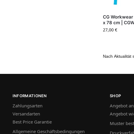
CG Workwear 
x 78 cm | CG
27,00
€
INFORMATIONEN
SHOP
Zahlungsarten
Angebot an
Versandarten
Angebot wi
Best Price Garantie
Muster best
Allgemeine Geschäftsbedingungen
Druckverfa