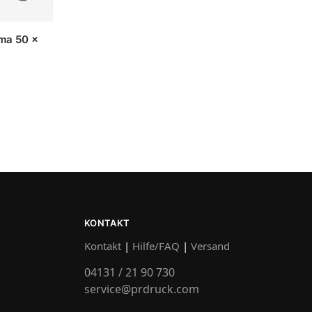
ma 50 x
KONTAKT
Kontakt
|
Hilfe/FAQ
|
Versand
04131 / 21 90 730
service@prdruck.com