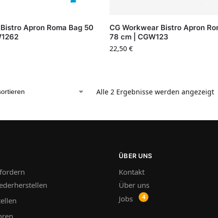
Bistro Apron Roma Bag 50
CG Workwear Bistro Apron Ro
W1262
78 cm | CGW123
22,50
€
Alle 2 Ergebnisse werden angezeigt
ÜBER UNS
fordern
Kontakt
ederherstellen
Über uns
Jobs
ellen
hren