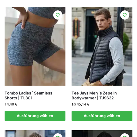
Tee Jays Men´s Zepelin
Tombo Ladies´ Seamless
Bodywarmer | TJ9632
Shorts | TL301
ab
45,14
€
14,40
€
Ausführung wählen
Ausführung wählen