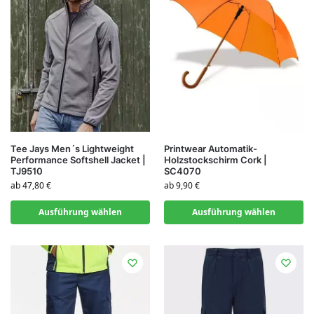
Tee Jays Men´s Lightweight
Printwear Automatik-
Performance Softshell Jacket |
Holzstockschirm Cork |
TJ9510
SC4070
ab
47,80
€
ab
9,90
€
Ausführung wählen
Ausführung wählen