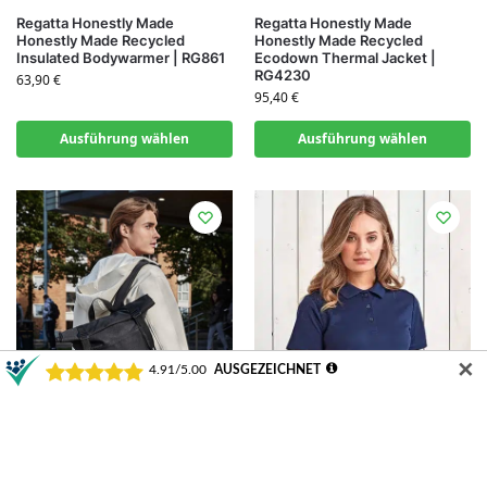
Regatta Honestly Made
Regatta Honestly Made
Honestly Made Recycled
Honestly Made Recycled
Insulated Bodywarmer | RG861
Ecodown Thermal Jacket |
RG4230
63,90
€
95,40
€
Ausführung wählen
Ausführung wählen
✕