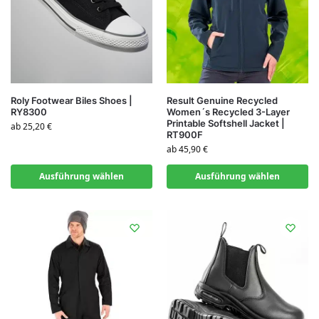
Roly Footwear Biles Shoes |
Result Genuine Recycled
RY8300
Women´s Recycled 3-Layer
Printable Softshell Jacket |
ab
25,20
€
RT900F
ab
45,90
€
Ausführung wählen
Ausführung wählen