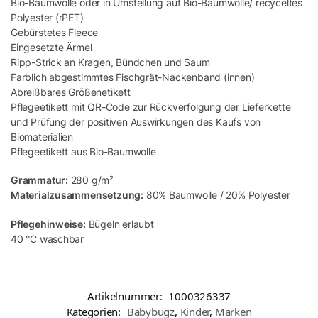
Bio-Baumwolle oder in Umstellung auf Bio-Baumwolle/ recyceltes
Polyester (rPET)
Gebürstetes Fleece
Eingesetzte Ärmel
Ripp-Strick an Kragen, Bündchen und Saum
Farblich abgestimmtes Fischgrät-Nackenband (innen)
Abreißbares Größenetikett
Pflegeetikett mit QR-Code zur Rückverfolgung der Lieferkette
und Prüfung der positiven Auswirkungen des Kaufs von
Biomaterialien
Pflegeetikett aus Bio-Baumwolle
Grammatur:
280 g/m²
Materialzusammensetzung:
80% Baumwolle / 20% Polyester
Pflegehinweise:
Bügeln erlaubt
40 °C waschbar
Artikelnummer:
1000326337
Kategorien:
Babybugz
,
Kinder
,
Marken