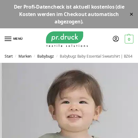
Der
Profi-Datencheck
ist aktuell
kostenlos
(die
Kosten werden im Checkout automatisch
✕
abgezogen).
MENÜ
0
Start
Marken
Babybugz
Babybugz Baby Essential Sweatshirt | BZ64
/
/
/