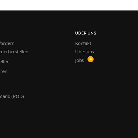
ÜBER UNS
fordern
Kontakt
derherstellen
Über uns
Jobs
ellen
hren
emand (POD)