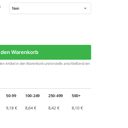
n
n den Warenkorb
en Artikel in den Warenkorb und erstelle anschließend ein
50-99
100-249
250-499
500+
9,18
€
8,64
€
8,42
€
8,10
€