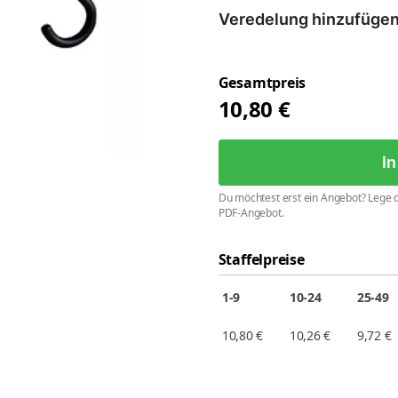
Veredelung hinzufüge
Gesamtpreis
10,80
€
I
Du möchtest erst ein Angebot? Lege d
PDF-Angebot.
Staffelpreise
1-9
10-24
25-49
10,80
€
10,26
€
9,72
€