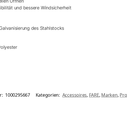
llen Öffnen
bilität und bessere Windsicherheit
Galvanisierung des Stahlstocks
olyester
r:
1000295667
Kategorien:
Accessoires
,
FARE
,
Marken
,
Pro