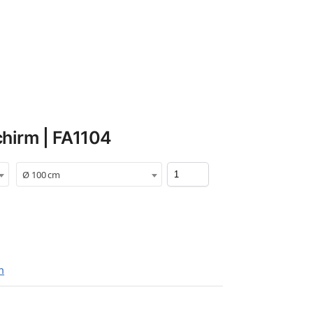
hirm | FA1104
Ø 100 cm
n