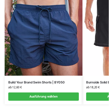
Build Your Brand Swim Shorts | BY050
Burnside Solid
ab
12,60
€
ab
18,20
€
Ausführung wählen
A