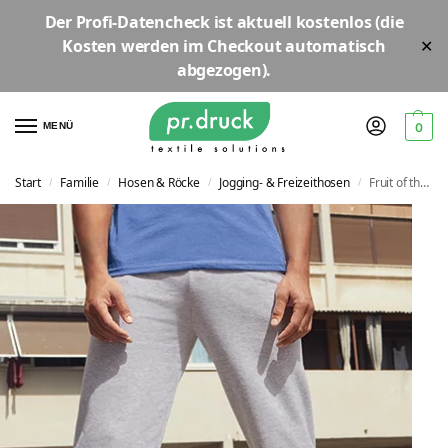
Der
Profi-Datencheck
ist aktuell
kostenlos
(die
Kosten werden im Checkout automatisch
✕
abgezogen).
MENÜ
0
Start
Familie
Hosen & Röcke
Jogging- & Freizeithosen
Fruit of the Loom Lightweight Open Hem Jog Pants | F490
/
/
/
/