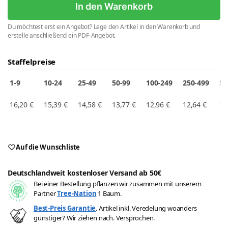
In den Warenkorb
Du möchtest erst ein Angebot? Lege den Artikel in den Warenkorb und
erstelle anschließend ein PDF-Angebot.
Staffelpreise
1-9
10-24
25-49
50-99
100-249
250-499
50
16,20
€
15,39
€
14,58
€
13,77
€
12,96
€
12,64
€
12
Auf die Wunschliste
Deutschlandweit kostenloser Versand ab 50€
Bei einer Bestellung pflanzen wir zusammen mit unserem
Partner
Tree-Nation
1 Baum.
Best-Preis Garantie
. Artikel inkl. Veredelung woanders
günstiger? Wir ziehen nach. Versprochen.