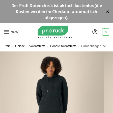
Der
Profi-Datencheck
ist aktuell
kostenlos
(die
Kosten werden im Checkout automatisch
✕
abgezogen).
MENÜ
0
Start
Unisex
Sweatshirts
Hoodie sweatshirts
Gamechanger / STSU257
/
/
/
/