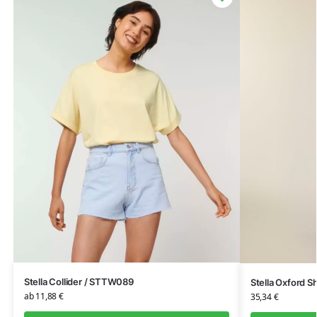
Stella Collider / STTW089
Stella Oxford 
ab
11,88
€
35,34
€