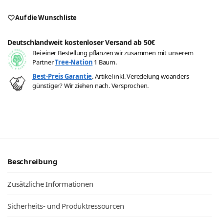
A
Auf die Wunschliste
l
t
Deutschlandweit kostenloser Versand ab 50€
e
Bei einer Bestellung pflanzen wir zusammen mit unserem
r
Partner
Tree-Nation
1 Baum.
n
a
Best-Preis Garantie
. Artikel inkl. Veredelung woanders
t
günstiger? Wir ziehen nach. Versprochen.
i
v
e
:
Beschreibung
Zusätzliche Informationen
Sicherheits- und Produktressourcen