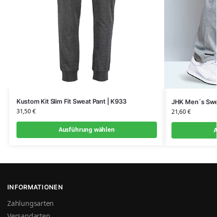
Kustom Kit Slim Fit Sweat Pant | K933
JHK Men´s Swe
31,50
€
21,60
€
Ausführung wählen
A
INFORMATIONEN
Zahlungsarten
Versandarten