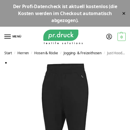
Der
Profi-Datencheck
ist aktuell
kostenlos
(die
Kosten werden im Checkout automatisch
✕
abgezogen).
MENÜ
0
Start
Herren
Hosen & Röcke
Jogging- & Freizeithosen
Just Hoods Dropped Crotch Jogpants | JH073
/
/
/
/