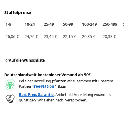
Staffelpreise
1-9
10-24
25-49
50-99
100-249
250-499
50
26,06
€
24,76
€
23,45
€
22,15
€
20,85
€
20,33
€
19
Auf die Wunschliste
Deutschlandweit kostenloser Versand ab 50€
Bei einer Bestellung pflanzen wir zusammen mit unserem
Partner
Tree-Nation
1 Baum.
Best-Preis Garantie
. Artikel inkl. Veredelung woanders
günstiger? Wir ziehen nach. Versprochen.