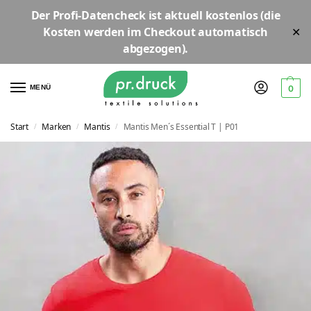
Der
Profi-Datencheck
ist aktuell
kostenlos
(die
Kosten werden im Checkout automatisch
✕
abgezogen).
MENÜ
0
Start
Marken
Mantis
Mantis Men´s Essential T | P01
/
/
/