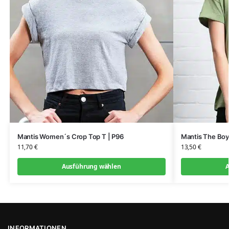
Mantis Women´s Crop Top T | P96
Mantis The Boyf
11,70
€
13,50
€
Ausführung wählen
A
INFORMATIONEN