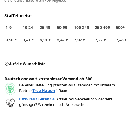
erstelle anschließend ein PDF-Angebot.
Staffelpreise
1-9
10-24
25-49
50-99
100-249
250-499
500+
9,90
€
9,41
€
8,91
€
8,42
€
7,92
€
7,72
€
7,43
€
Auf die Wunschliste
Deutschlandweit kostenloser Versand ab 50€
Bei einer Bestellung pflanzen wir zusammen mit unserem
Partner
Tree-Nation
1 Baum.
Best-Preis Garantie
. Artikel inkl. Veredelung woanders
günstiger? Wir ziehen nach. Versprochen.