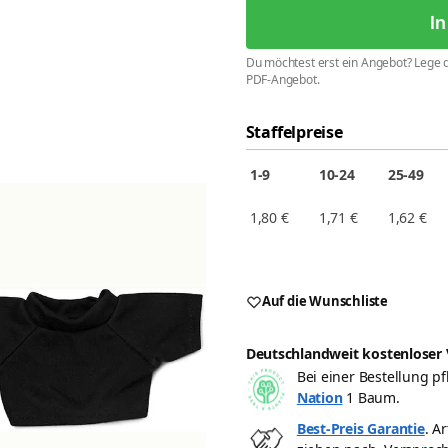
I
Du möchtest erst ein Angebot? Lege d
PDF-Angebot.
Staffelpreise
1-9
10-24
25-49
1,80
€
1,71
€
1,62
€
Auf die Wunschliste
Deutschlandweit kostenloser 
Bei einer Bestellung 
Nation
1 Baum.
Best-Preis Garantie
. A