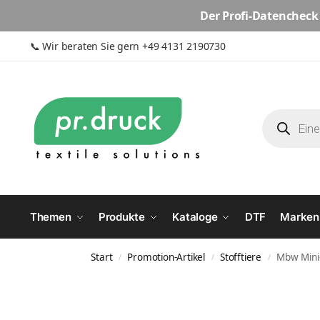
Der
Profi-Datencheck
📞
Wir beraten Sie gern +49 4131 2190730
Themen
Produkte
Kataloge
DTF
Marken
Start
Promotion-Artikel
Stofftiere
Mbw Mini
/
/
/