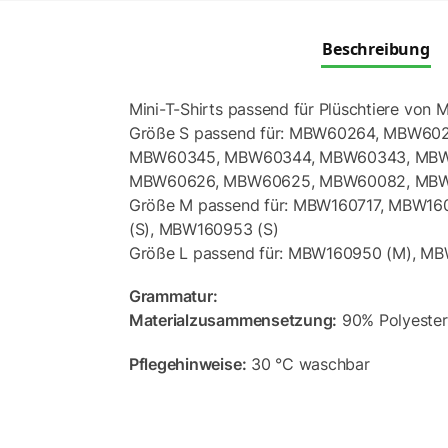
Beschreibung
Mini-T-Shirts passend für Plüschtiere von
Größe S passend für: MBW60264, MBW6
MBW60345, MBW60344, MBW60343, MBW
MBW60626, MBW60625, MBW60082, MBW
Größe M passend für: MBW160717, MBW
(S), MBW160953 (S)
Größe L passend für: MBW160950 (M), 
Grammatur:
Materialzusammensetzung:
90% Polyester
Pflegehinweise:
30 °C waschbar