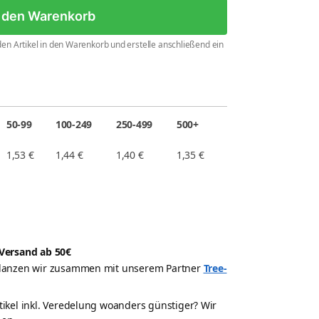
n den Warenkorb
en Artikel in den Warenkorb und erstelle anschließend ein
50-99
100-249
250-499
500+
1,53
€
1,44
€
1,40
€
1,35
€
Versand ab 50€
pflanzen wir zusammen mit unserem Partner
Tree-
rtikel inkl. Veredelung woanders günstiger? Wir