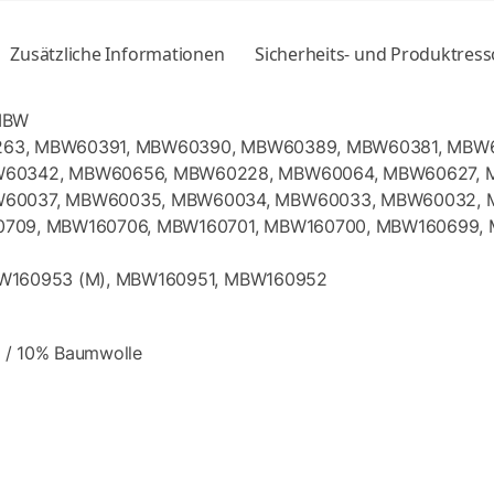
Zusätzliche Informationen
Sicherheits- und Produktres
 MBW
0263, MBW60391, MBW60390, MBW60389, MBW60381, MBW
60342, MBW60656, MBW60228, MBW60064, MBW60627, 
60037, MBW60035, MBW60034, MBW60033, MBW60032, 
160709, MBW160706, MBW160701, MBW160700, MBW160699
MBW160953 (M), MBW160951, MBW160952
 / 10% Baumwolle