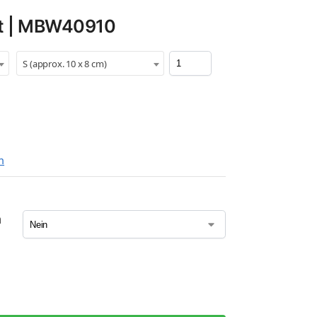
rt | MBW40910
S (approx. 10 x 8 cm)
n
n