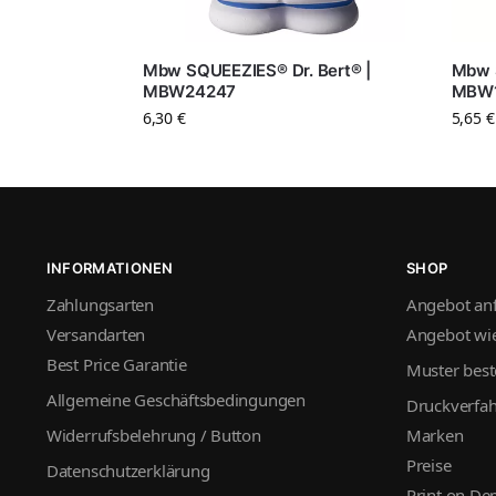
Mbw SQUEEZIES® Dr. Bert® |
Mbw 
MBW24247
MBW
6,30
€
5,65
€
INFORMATIONEN
SHOP
Zahlungsarten
Angebot an
Versandarten
Angebot wie
Best Price Garantie
Muster best
Allgemeine Geschäftsbedingungen
Druckverfa
Widerrufsbelehrung / Button
Marken
Preise
Datenschutzerklärung
Print on D