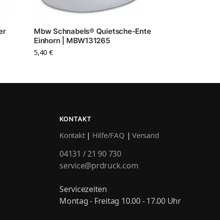
er
Mbw Schnabels® Quietsche-Ente
Einhorn | MBW131265
5,40
€
KONTAKT
Kontakt
|
Hilfe/FAQ
|
Versand
04131 / 21 90 730
service@prdruck.com
Servicezeiten
Montag - Freitag 10.00 - 17.00 Uhr