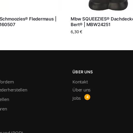
Schmoozies® Fledermaus |
Mbw SQUEEZIES® Dachdeck
160507
Bert® | MBW24251
6,30
€
ÜBER UNS
fordern
Kontakt
derherstellen
Über uns
Jobs
ellen
hren
emand (POD)