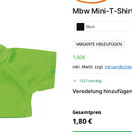
Mbw Mini-T-Shi
Black
VARIANTE HINZUFÜGEN
1,80
€
inkl. MwSt.
zzgl.
Versandkoste
1227 vorrätig
Veredelung hinzufüge
Gesamtpreis
1,80
€