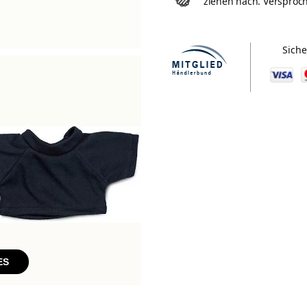
ziehen nach. Versproc
Siche
ES