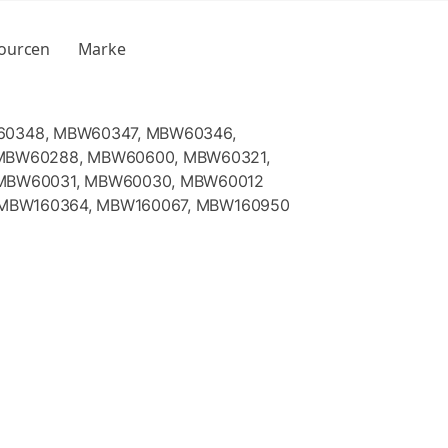
sourcen
Marke
60348, MBW60347, MBW60346,
MBW60288, MBW60600, MBW60321,
MBW60031, MBW60030, MBW60012
, MBW160364, MBW160067, MBW160950