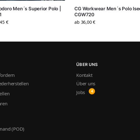
doro Men´s Superior Polo |
CG Workwear Men´s Polo Iseo
1
CGW720
,45
€
ab
36,00
€
ÜBER UNS
fordern
Kontakt
derherstellen
Über uns
Jobs
ellen
hren
emand (POD)