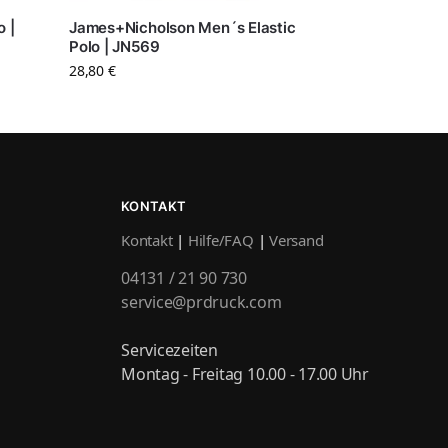
 |
James+Nicholson Men´s Elastic
Polo | JN569
28,80
€
KONTAKT
Kontakt
|
Hilfe/FAQ
|
Versand
04131 / 21 90 730
service@prdruck.com
Servicezeiten
Montag - Freitag 10.00 - 17.00 Uhr