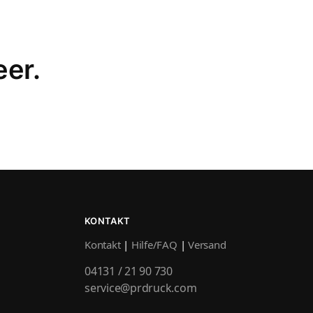
eer.
KONTAKT
Kontakt
|
Hilfe/FAQ
|
Versand
04131 / 21 90 730
service@prdruck.com