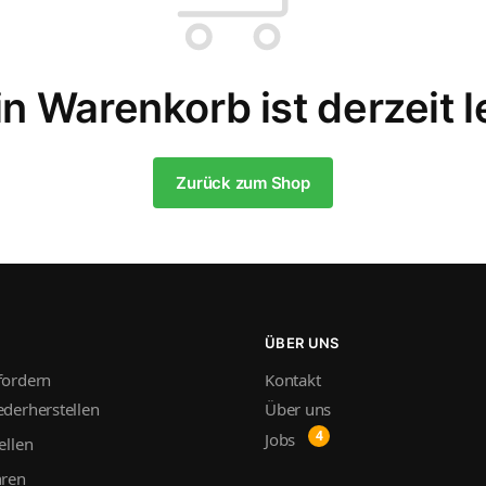
n Warenkorb ist derzeit l
Zurück zum Shop
ÜBER UNS
fordern
Kontakt
derherstellen
Über uns
Jobs
ellen
hren