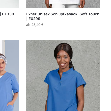
 | EX330
Exner Unisex Schlupfkasack, Soft Touch
| EX299
ab
23,40
€