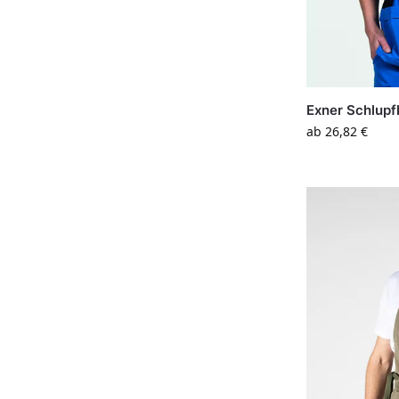
Exner Schlupf
ab
26,82
€