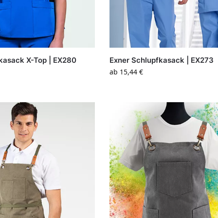
kasack X-Top | EX280
Exner Schlupfkasack | EX273
ab
15,44
€