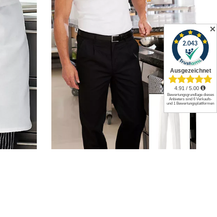
✕
 EX1004
Exner Kochhose | EX300
ab
24,78
€