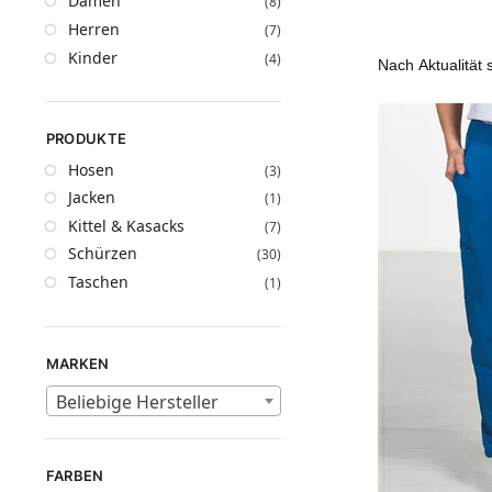
Damen
(8)
Herren
(7)
Kinder
(4)
PRODUKTE
Hosen
(3)
Jacken
(1)
Kittel & Kasacks
(7)
Schürzen
(30)
Taschen
(1)
MARKEN
Beliebige Hersteller
FARBEN