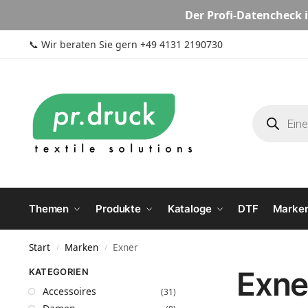
Der
Profi-Datencheck
i
📞
Wir beraten Sie gern +49 4131 2190730
Themen
Produkte
Kataloge
DTF
Marke
Start
Marken
Exner
/
/
Exne
KATEGORIEN
Accessoires
(31)