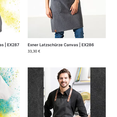
as | EX287
Exner Latzschürze Canvas | EX286
33,30
€