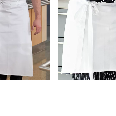
er 100 x 80 cm | EX1024
Exner Vorbinder 80 x 45 cm |
5,40
€