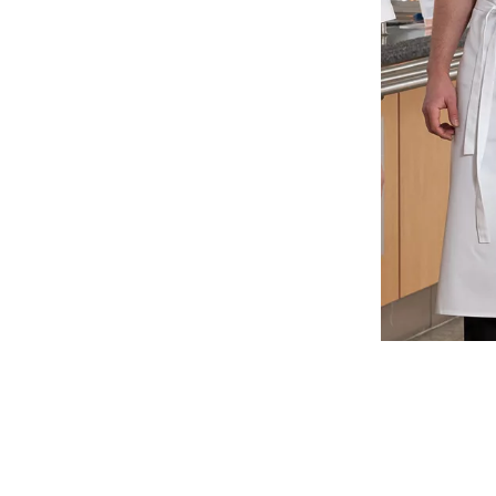
Exner Vorbind
9,00
€