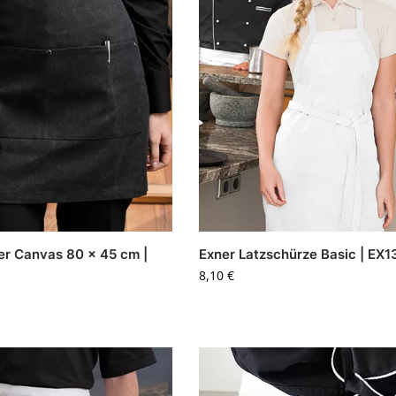
er Canvas 80 x 45 cm |
Exner Latzschürze Basic | EX
8,10
€