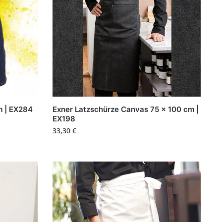
m | EX284
Exner Latzschürze Canvas 75 x 100 cm |
EX198
33,30
€