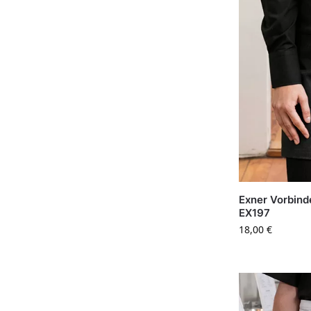
Exner Vorbind
EX197
18,00
€