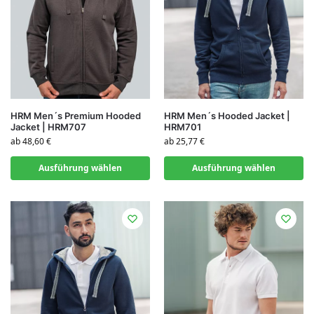
HRM Men´s Premium Hooded
HRM Men´s Hooded Jacket |
Jacket | HRM707
HRM701
ab
48,60
€
ab
25,77
€
Ausführung wählen
Ausführung wählen