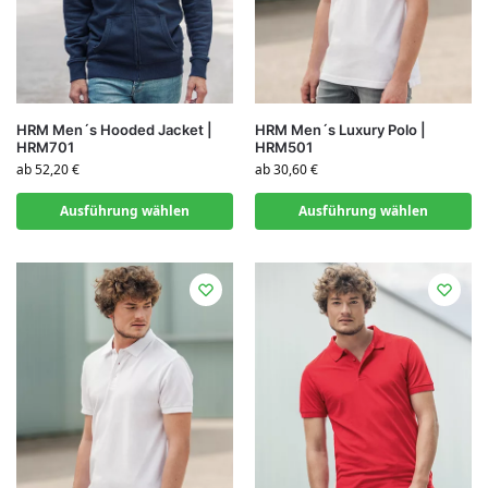
HRM Men´s Hooded Jacket |
HRM Men´s Luxury Polo |
HRM701
HRM501
ab
52,20
€
ab
30,60
€
Ausführung wählen
Ausführung wählen