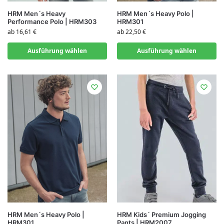
HRM Men´s Heavy
HRM Men´s Heavy Polo |
Performance Polo | HRM303
HRM301
ab
16,61
€
ab
22,50
€
Ausführung wählen
Ausführung wählen
HRM Men´s Heavy Polo |
HRM Kids´ Premium Jogging
HRM301
Pants | HRM2007