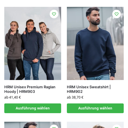
HRM Unisex Premium Raglan
HRM Unisex Sweatshirt |
Hoody | HRM903
HRM902
ab
41,40
€
ab
38,70
€
Ausführung wählen
Ausführung wählen