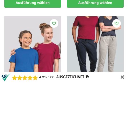
Ausführung wählen
Ausführung wählen
✕
HRM Kids´ Organic Luxury
HRM Unisex Premium Jogging
Roundneck Tees | HRM2001
Pants | HRM1500
8,10
€
ab
36,00
€
Ausführung wählen
Ausführung wählen