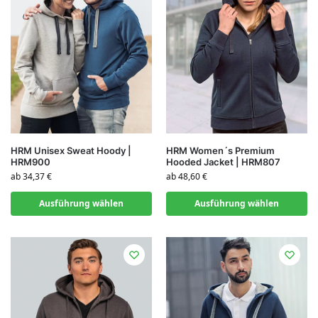
HRM Unisex Sweat Hoody |
HRM Women´s Premium
HRM900
Hooded Jacket | HRM807
ab
34,37
€
ab
48,60
€
Ausführung wählen
Ausführung wählen