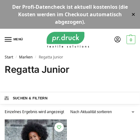
Der
Profi-Datencheck
ist aktuell
kostenlos
(die
Kosten werden im Checkout automatisch
✕
abgezogen).
MENÜ
0
Start
Marken
Regatta Junior
/
/
Regatta Junior
SUCHEN & FILTERN
Einzelnes Ergebnis wird angezeigt