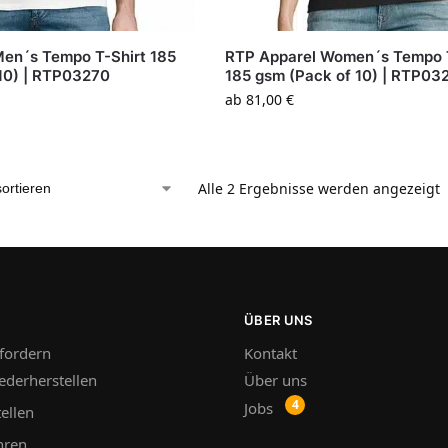
Men´s Tempo T-Shirt 185
RTP Apparel Women´s Tempo T
10) | RTP03270
185 gsm (Pack of 10) | RTP03
ab
81,00
€
Alle 2 Ergebnisse werden angezeigt
ÜBER UNS
fordern
Kontakt
ederherstellen
Über uns
Jobs
ellen
hren