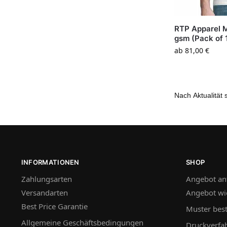
RTP Apparel 
gsm (Pack of 
ab
81,00
€
INFORMATIONEN
SHOP
Zahlungsarten
Angebot an
Versandarten
Angebot wi
Best Price Garantie
Muster best
Allgemeine Geschäftsbedingungen
Druckverfa