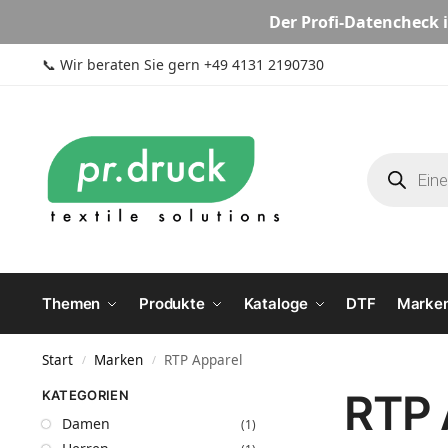
Der
Profi-Datencheck
i
📞
Wir beraten Sie gern +49 4131 2190730
Themen
Produkte
Kataloge
DTF
Marke
Start
Marken
RTP Apparel
/
/
RTP 
KATEGORIEN
Damen
(1)