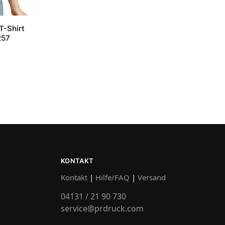
-Shirt
257
KONTAKT
Kontakt
|
Hilfe/FAQ
|
Versand
04131 / 21 90 730
service@prdruck.com