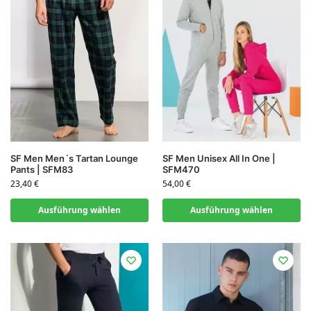
SF Men Men´s Tartan Lounge
SF Men Unisex All In One |
Pants | SFM83
SFM470
23,40
€
54,00
€
Ausführung wählen
Ausführung wählen