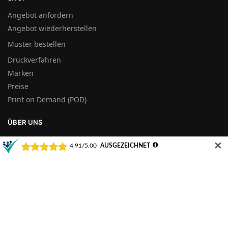
Angebot anfordern
Angebot wiederherstellen
Muster bestellen
Druckverfahren
Marken
Preise
Print on Demand (POD)
ÜBER UNS
Kontakt
✕
Über uns
Jobs
KONTAKT
Kontakt
|
Hilfe/FAQ
|
Versand
04131 / 21 90 730