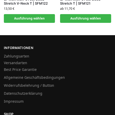
Stretch V-Neck T | SFM122
Stretch T | SFM121
13,50
€
ab
11,70
€
Ausführung wählen
Ausführung wählen
INFORMATIONEN
Zahlungsarten
Versandarten
Best Price Garantie
Allgemeine Geschäftsbedingungen
Widerrufsbelehrung / Button
Datenschutzerklärung
Impressum
SHOP