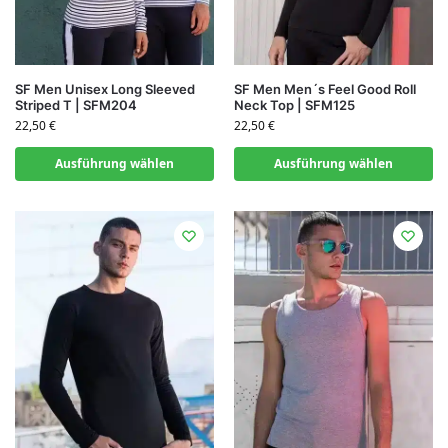
SF Men Unisex Long Sleeved
SF Men Men´s Feel Good Roll
Striped T | SFM204
Neck Top | SFM125
22,50
€
22,50
€
Ausführung wählen
Ausführung wählen