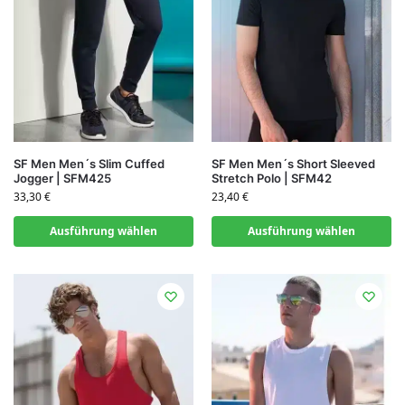
SF Men Men´s Slim Cuffed
SF Men Men´s Short Sleeved
Jogger | SFM425
Stretch Polo | SFM42
33,30
€
23,40
€
Ausführung wählen
Ausführung wählen