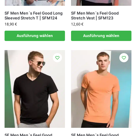
SF Men Men´s Feel Good Long
SF Men Men´s Feel Good
Sleeved Stretch T | SFM124
Stretch Vest | SFM123
18,90
€
12,60
€
Ausführung wählen
Ausführung wählen
SF Men Men´s Feel Good
SF Men Men´s Feel Good