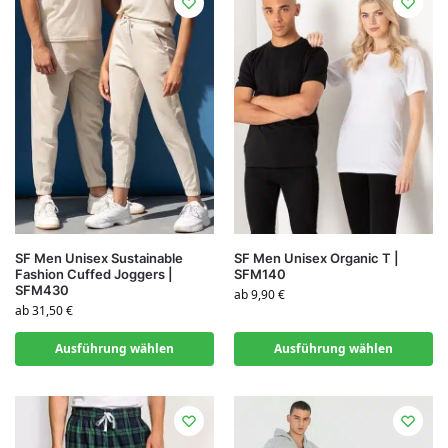
SF Men Unisex Sustainable
SF Men Unisex Organic T |
Fashion Cuffed Joggers |
SFM140
SFM430
ab
9,90
€
ab
31,50
€
Ausführung wählen
Ausführung wählen