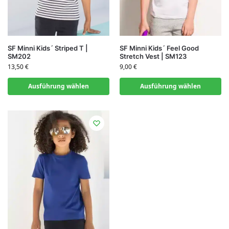
SF Minni Kids´ Striped T |
SF Minni Kids´ Feel Good
SM202
Stretch Vest | SM123
13,50
€
9,00
€
Ausführung wählen
Ausführung wählen