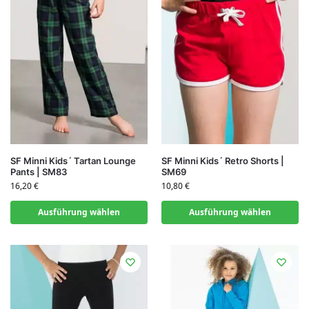
SF Minni Kids´ Tartan Lounge
SF Minni Kids´ Retro Shorts |
Pants | SM83
SM69
16,20
€
10,80
€
Ausführung wählen
Ausführung wählen