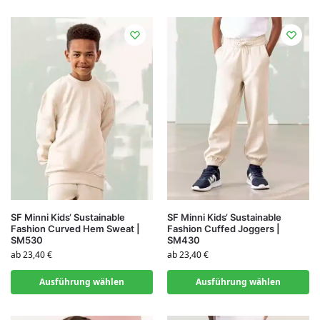
SF Minni Kids‘ Sustainable
SF Minni Kids‘ Sustainable
Fashion Curved Hem Sweat |
Fashion Cuffed Joggers |
SM530
SM430
ab
23,40
€
ab
23,40
€
Ausführung wählen
Ausführung wählen