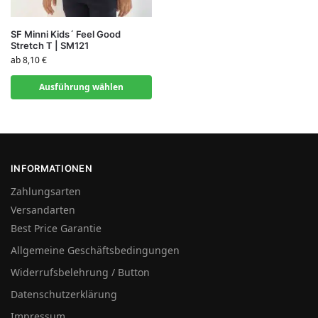
SF Minni Kids´ Feel Good
Stretch T | SM121
ab
8,10
€
Ausführung wählen
INFORMATIONEN
Zahlungsarten
Versandarten
Best Price Garantie
Allgemeine Geschäftsbedingungen
Widerrufsbelehrung / Button
Datenschutzerklärung
Impressum