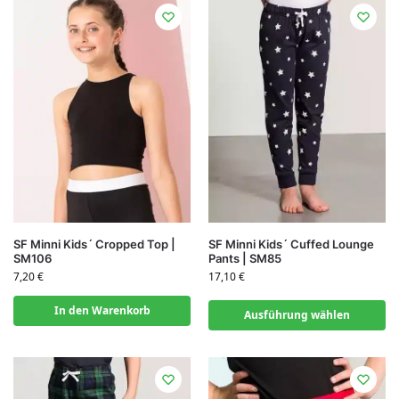
SF Minni Kids´ Cropped Top |
SF Minni Kids´ Cuffed Lounge
SM106
Pants | SM85
7,20
€
17,10
€
In den Warenkorb
Ausführung wählen