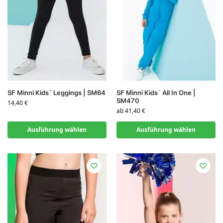
SF Minni Kids´ Leggings | SM64
SF Minni Kids´ All In One |
SM470
14,40
€
ab
41,40
€
Ausführung wählen
Ausführung wählen