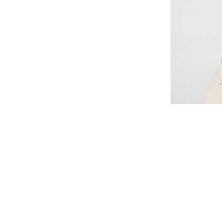
Ledger Dry /
ab
42,30
€