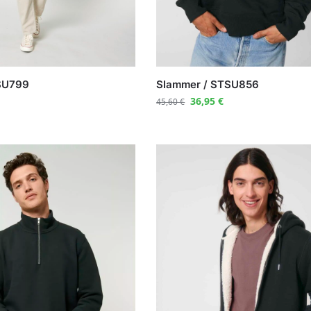
SU799
Slammer / STSU856
36,95
€
45,60
€