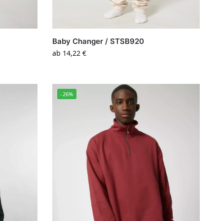
Baby Changer / STSB920
ab
14,22
€
-26%