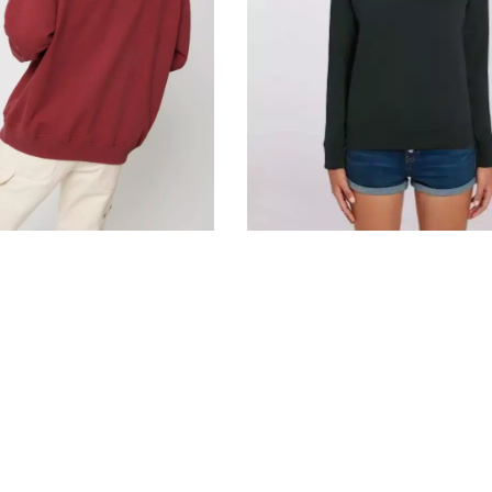
Stella Tripster / STSW146
 STSU798
19,95
€
39,30
€