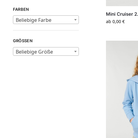
FARBEN
Mini Cruiser 
Beliebige Farbe
ab
0,00
€
GRÖSSEN
Beliebige Größe