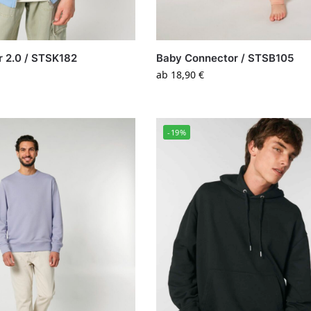
or 2.0 / STSK182
Baby Connector / STSB105
ab
18,90
€
-19%