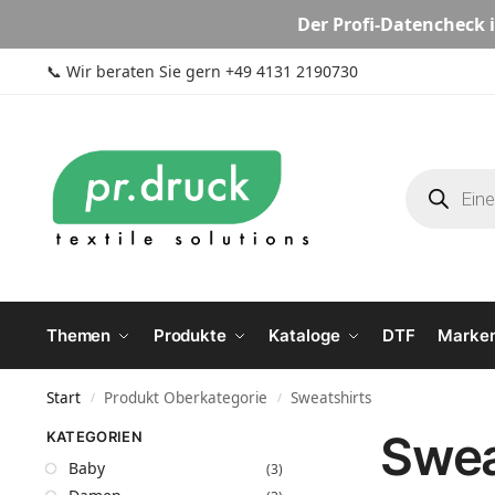
Der
Profi-Datencheck
i
📞
Wir beraten Sie gern +49 4131 2190730
Themen
Produkte
Kataloge
DTF
Marke
Start
Produkt Oberkategorie
Sweatshirts
/
/
Swea
KATEGORIEN
Baby
(3)