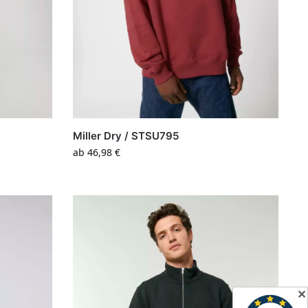
Miller Dry / STSU795
ab
46,98
€
✕