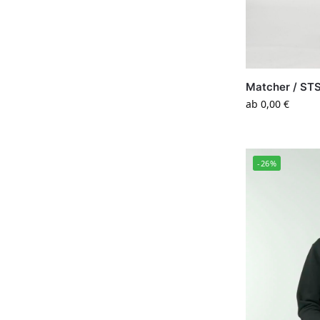
Matcher / ST
ab
0,00
€
-26%