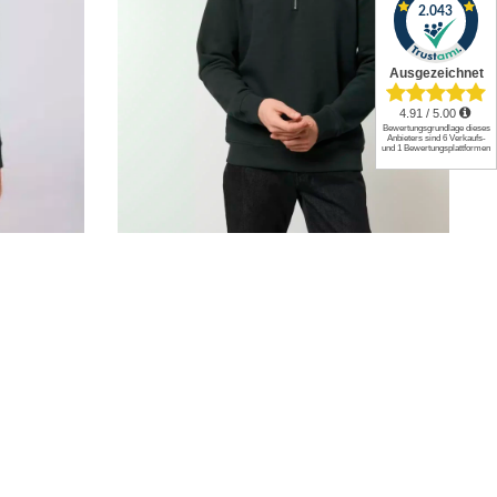
Stanley Trucker / STSM611
ab
35,88
€