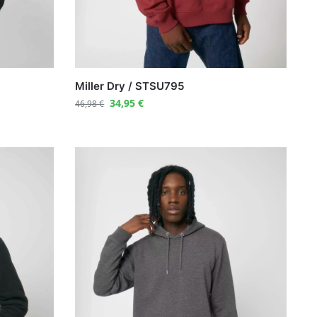
Miller Dry / STSU795
34,95
€
46,98
€