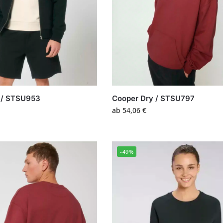
 / STSU953
Cooper Dry / STSU797
ab
54,06
€
-49%