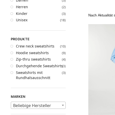
Damen
(3)
Herren
(2)
Kinder
(3)
Unisex
(18)
PRODUKTE
Crew neck sweatshirts
(10)
Hoodie sweatshirts
(9)
Zip-thru sweatshirts
(4)
Durchgehende Sweatshirts
(3)
Sweatshirts mit
(3)
Rundhalsausschnitt
MARKEN
Beliebige Hersteller