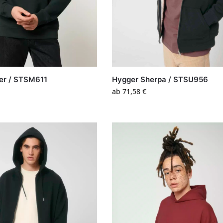
er / STSM611
Hygger Sherpa / STSU956
ab
71,58
€