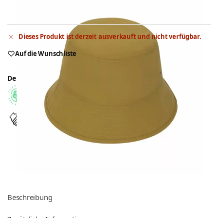
Dieses Produkt ist derzeit ausverkauft und nicht verfügbar.
Auf die Wunschliste
Deutschlandweit kostenloser Versand ab 50€
Bei einer Bestellung pflanzen wir zusammen mit unserem
Partner
Tree-Nation
1 Baum.
Best-Preis Garantie
. Artikel inkl. Veredelung woanders
günstiger? Wir ziehen nach. Versprochen.
Beschreibung