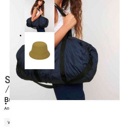
Bucket Hat Taslan / STAU848
Anglerhut in Knitteroptik
VARIANTE HINZUFÜGEN