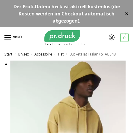
Der
Profi-Datencheck
ist aktuell
kostenlos
(die
Kosten werden im Checkout automatisch
✕
abgezogen).
MENÜ
0
Start
Unisex
Accessoire
Hat
Bucket Hat Taslan / STAU848
/
/
/
/