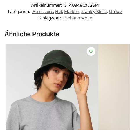
Artikelnummer:
STAU848C072SM
Kategorien:
Accessoire
,
Hat
,
Marken
,
Stanley Stella
,
Unisex
Schlagwort:
Biobaumwolle
Ähnliche Produkte