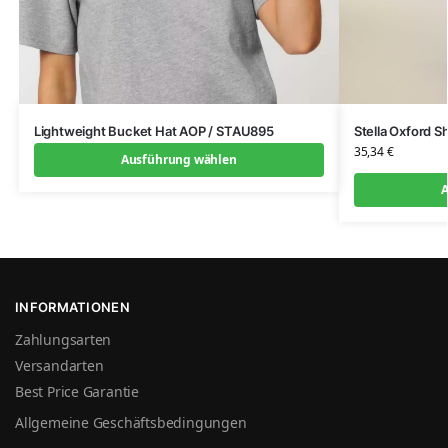
Lightweight Bucket Hat AOP / STAU895
Stella Oxford 
35,34
€
Ausführung wählen
A
INFORMATIONEN
Zahlungsarten
Versandarten
Best Price Garantie
Allgemeine Geschäftsbedingungen