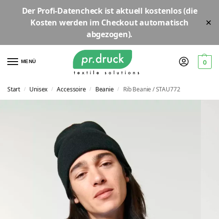
Der
Profi-Datencheck
ist aktuell
kostenlos
(die
Kosten werden im Checkout automatisch
✕
abgezogen).
MENÜ
0
Start
Unisex
Accessoire
Beanie
Rib Beanie / STAU772
/
/
/
/