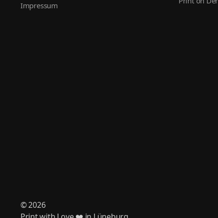
Print on D
Impressum
© 2026
Print with Love ❤️ in Lüneburg