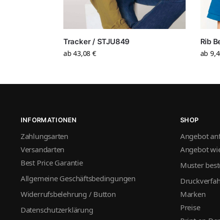
Tracker / STJU849
Rib B
ab
43,08
€
ab
9,
INFORMATIONEN
SHOP
Zahlungsarten
Angebot an
Versandarten
Angebot wie
Best Price Garantie
Muster best
Allgemeine Geschäftsbedingungen
Druckverfa
Widerrufsbelehrung / Button
Marken
Preise
Datenschutzerklärung