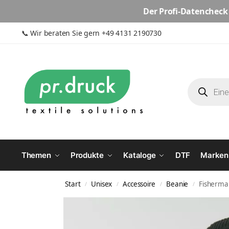
Der
Profi-Datencheck
📞
Wir beraten Sie gern +49 4131 2190730
Themen
Produkte
Kataloge
DTF
Marken
Start
Unisex
Accessoire
Beanie
Fisherma
/
/
/
/