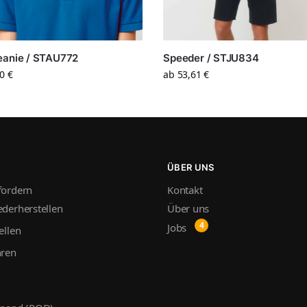
eanie / STAU772
Speeder / STJU834
40
€
ab
53,61
€
ÜBER UNS
fordern
Kontakt
derherstellen
Über uns
Jobs
ellen
hren