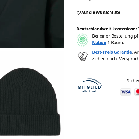
A
Auf die Wunschliste
l
t
Deutschlandweit kostenloser 
e
Bei einer Bestellung 
r
Nation
1 Baum.
n
Best-Preis Garantie
. A
a
ziehen nach. Versproc
t
i
v
Siche
e
: