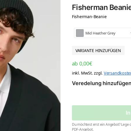
Fisherman Beani
Fisherman-Beanie
Mid Heather Grey
VARIANTE HINZUFÜGEN
ab
0,00
€
inkl. MwSt.
zzgl.
Versandkoste
Veredelung hinzufüge
I
Du möchtest erst ein Angebot? Lege d
PDF-Angebot.