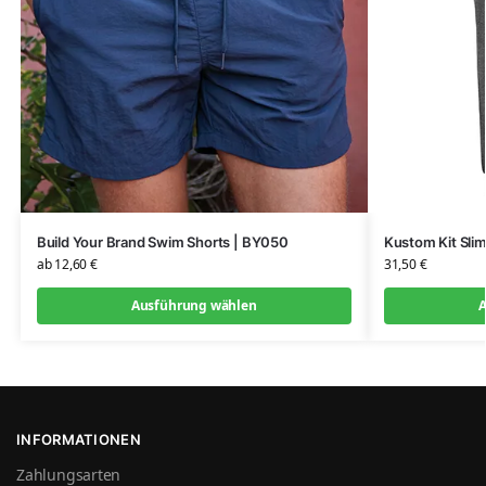
Build Your Brand Swim Shorts | BY050
Kustom Kit Slim
ab
12,60
€
31,50
€
Ausführung wählen
A
INFORMATIONEN
Zahlungsarten