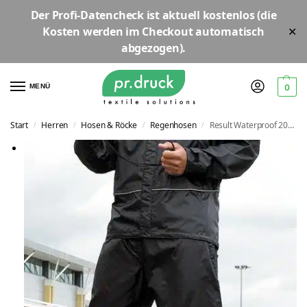
Der
Profi-Datencheck
ist aktuell
kostenlos
(die
Kosten werden im Checkout automatisch
✕
abgezogen).
MENÜ
0
Start
Herren
Hosen & Röcke
Regenhosen
Result Waterproof 2000 Trouser | R156X
/
/
/
/