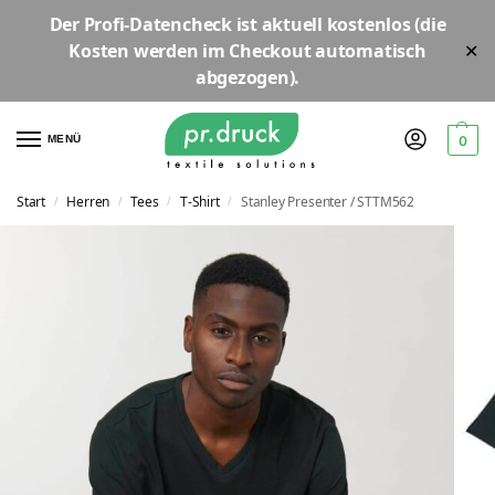
Der
Profi-Datencheck
ist aktuell
kostenlos
(die
Kosten werden im Checkout automatisch
✕
abgezogen).
MENÜ
0
Start
Herren
Tees
T-Shirt
Stanley Presenter / STTM562
/
/
/
/