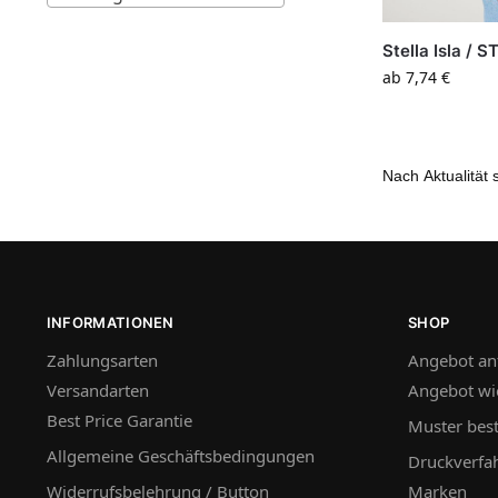
Stella Isla /
ab
7,74
€
INFORMATIONEN
SHOP
Zahlungsarten
Angebot an
Versandarten
Angebot wi
Best Price Garantie
Muster best
Allgemeine Geschäftsbedingungen
Druckverfa
Widerrufsbelehrung / Button
Marken