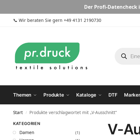
Der
Profi-Datencheck
i
📞
Wir beraten Sie gern +49 4131 2190730
Themen
Produkte
Kataloge
DTF
Marke
Start
Produkte verschlagwortet mit „V-Ausschnitt“
/
V-Au
KATEGORIEN
Damen
(1)