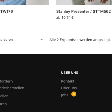
 STTW176
Stanley Presenter / STTM562
ab
10,74
€
Alle 2 Ergebnisse werden angezeigt
ÜBER UNS
fordern
Kontakt
ederherstellen
Über uns
Jobs
ellen
hren